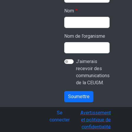
Nom
Nom de l’organisme
J’aimerais
recevoir des
communications
de la CEUGM.
Soumettre
User account menu
Se
Avertissement
connecter
et politique de
confidentialité