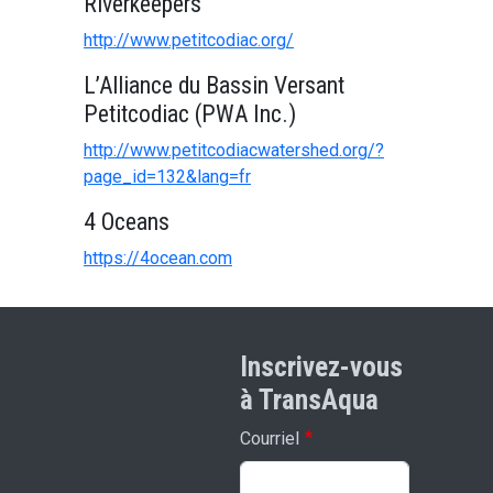
Riverkeepers
http://www.petitcodiac.org/
L’Alliance du Bassin Versant
Petitcodiac (PWA Inc.)
http://www.petitcodiacwatershed.org/?
page_id=132&lang=fr
4 Oceans
https://4ocean.com
Inscrivez-vous
à TransAqua
Courriel