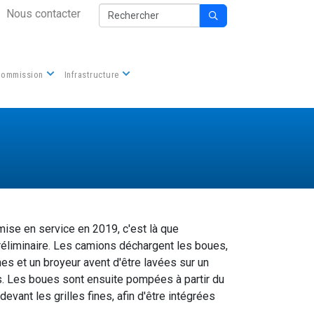
Secondary Nav
Rechercher
Nous contacter

Commission
Infrastructure
mise en service en 2019, c'est là que
réliminaire. Les camions déchargent les boues,
es et un broyeur avent d'être lavées sur un
s. Les boues sont ensuite pompées à partir du
evant les grilles fines, afin d'être intégrées