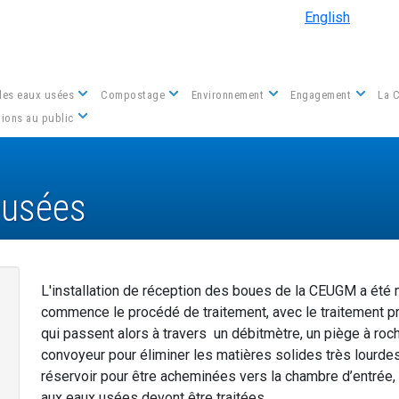
Aller au contenu principal
English
des eaux usées
Compostage
Environnement
Engagement
La 
Nous contacter
ions au public
 usées
L'installation de réception des boues de la CEUGM a été 
commence le procédé de traitement, avec le traitement p
qui passent alors à travers un débitmètre, un piège à roch
convoyeur pour éliminer les matières solides très lourde
réservoir pour être acheminées vers la chambre d’entrée, d
aux eaux usées devont être traitées.