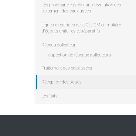
Les prochaine étapes dans l’évolution des
traitement des eaux usées
Lignes directrices de la CEUGM en matière
d’égouts unitaires et séparatifs
Réseau collecteur
Inspection de réseaux collecteurs
Traitement des eaux usées
Réception des boues
Les faits