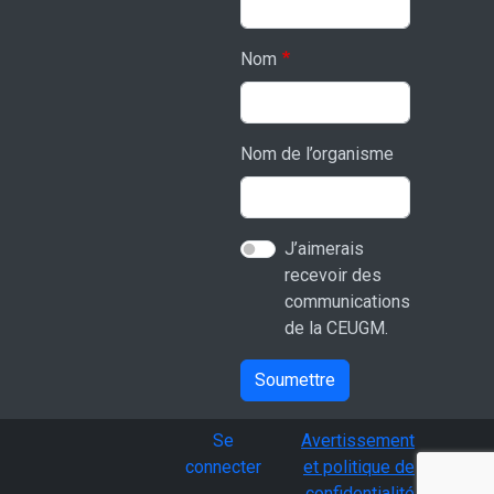
Nom
Nom de l’organisme
J’aimerais
recevoir des
communications
de la CEUGM.
Soumettre
User account menu
Se
Avertissement
connecter
et politique de
confidentialité