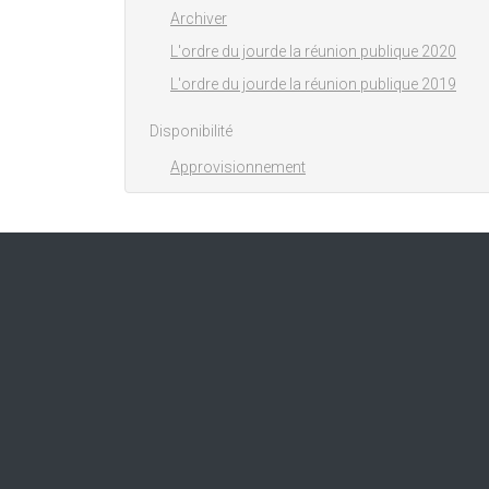
Archiver
L'ordre du jourde la réunion publique 2020
L'ordre du jourde la réunion publique 2019
Disponibilité
Approvisionnement