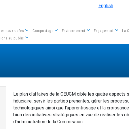
Aller au contenu principal
English
des eaux usées
Compostage
Environnement
Engagement
La 
Nous contacter
ions au public
Le plan d’affaires de la CEUGM cible les quatre aspects s
fiduciaire, servir les parties prenantes, gérer les proces
technologiques ainsi que l’apprentissage et la croissanc
bien des initiatives stratégiques en vue de réaliser les o
d’administration de la Commission.