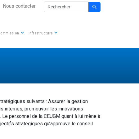
Secondary Nav
Rechercher
Nous contacter

Commission
Infrastructure
tratégiques suivants : Assurer la gestion
sus internes, promouvoir les innovations
e. Le personnel de la CEUGM quant à lui mène à
bjectifs stratégiques qu’approuve le conseil