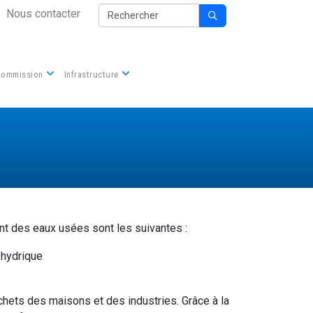
Secondary Nav
Rechercher
Nous contacter

Commission
Infrastructure
ent des eaux usées sont les suivantes :
 hydrique
échets des maisons et des industries. Grâce à la