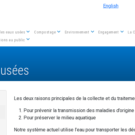
Aller au contenu principal
English
des eaux usées
Compostage
Environnement
Engagement
La 
Nous contacter
ions au public
 usées
Les deux raisons principales de la collecte et du traitem
Pour prévenir la transmission des maladies d’origine
Pour préserver le milieu aquatique
Notre système actuel utilise l’eau pour transporter les d