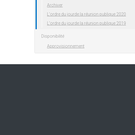
Archiver
L'ordre du jourde la réunion publique 2020
L'ordre du jourde la réunion publique 2019
Disponibilité
Approvisionnement