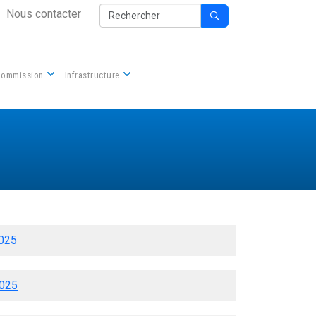
Secondary Nav
Rechercher
Nous contacter

Commission
Infrastructure
2025
2025