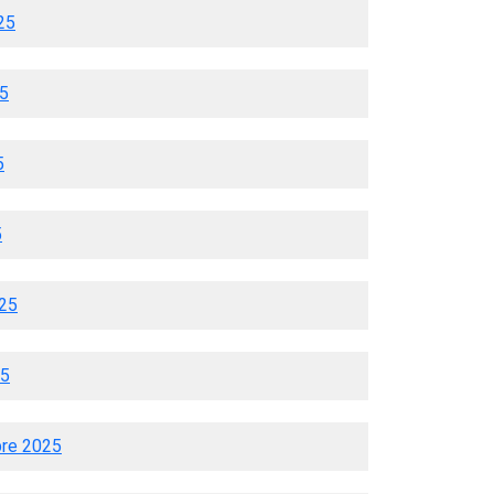
25
25
5
5
025
25
bre 2025