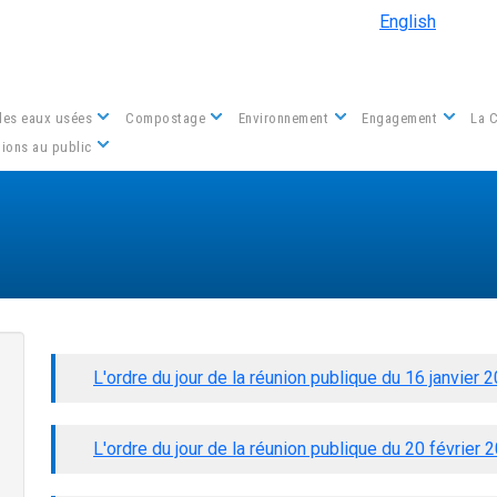
Aller au contenu principal
English
des eaux usées
Compostage
Environnement
Engagement
La 
Nous contacter
ions au public
L'ordre du jour de la réunion publique du 16 janvier 
L'ordre du jour de la réunion publique du 20 février 