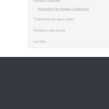
Réseau collecteur
Inspection de réseaux collecteurs
Traitement des eaux usées
Réception des boues
Les faits