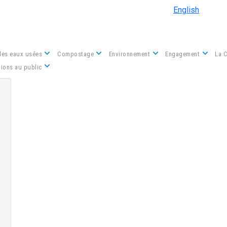
Aller au contenu principal
English
des eaux usées
Compostage
Environnement
Engagement
La 
Nous contacter
ions au public