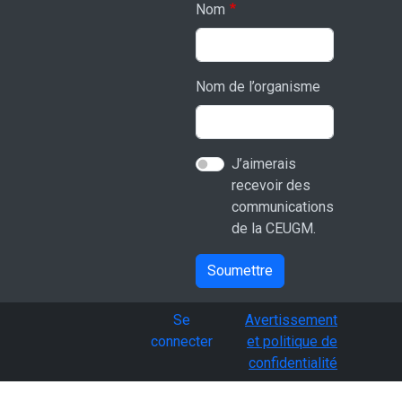
Nom
Nom de l’organisme
J’aimerais
recevoir des
communications
de la CEUGM.
Soumettre
User account menu
Se
Avertissement
connecter
et politique de
confidentialité