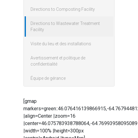
Directions to Composting Facility
Directions to Wastewater Treatment
Facility
Visite du lieu et des installations
Avertissement et politique de
confidentialité
Équipe de gérance
[gmap
markers=green::46.076416139866915,-64.7679448
|align=Center |zoom=16
|center=46.075783938788064,-64.76993958095089
|width=100% |height=300px