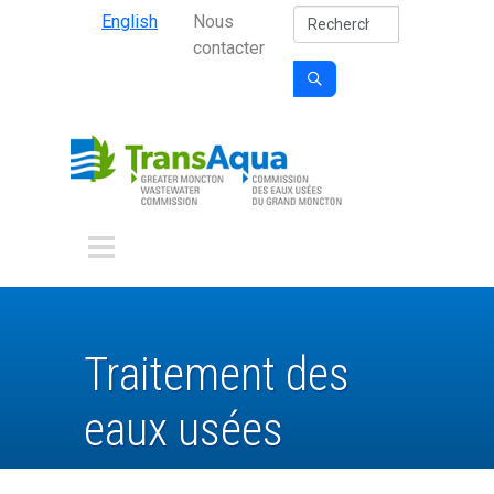
Secondary Nav
Aller au contenu principal
Rechercher
English
Nous
contacter

Traitement des
eaux usées