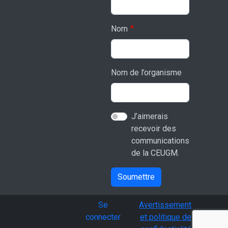
Nom
Nom de l’organisme
J’aimerais
recevoir des
communications
de la CEUGM.
Soumettre
User account menu
Se
Avertissement
connecter
et politique de