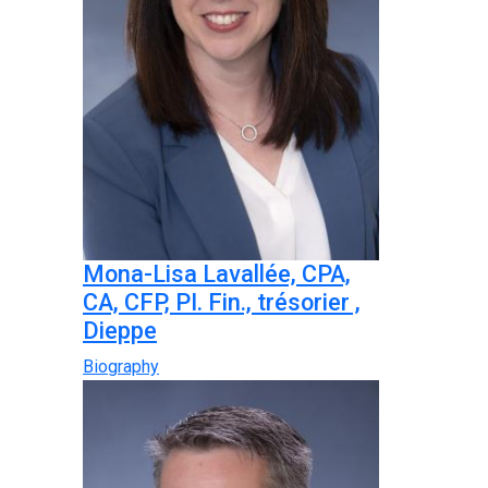
Mona-Lisa Lavallée, CPA,
CA, CFP, PI. Fin., trésorier ,
Dieppe
Biography